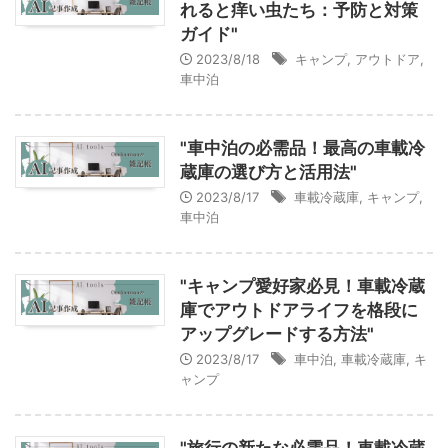
れると痒い虫たち：予防と対策
ガイド"
2023/8/18
キャンプ
,
アウトドア
,
車中泊
"車中泊の必需品！最高の車載冷
蔵庫の選び方と活用法"
2023/8/17
車載冷蔵庫
,
キャンプ
,
車中泊
"キャンプ愛好家必見！車載冷蔵
庫でアウトドアライフを格段に
アップグレードする方法"
2023/8/17
車中泊
,
車載冷蔵庫
,
キ
ャンプ