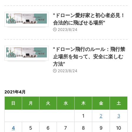
"ドローン愛好家と初心者必見！
合法的に飛ばせる場所"
2023/8/24
"ドローン飛行のルール：飛行禁
止場所を知って、安全に楽しむ
方法"
2023/8/24
2021年4月
日
月
火
水
木
金
土
1
2
3
4
5
6
7
8
9
10