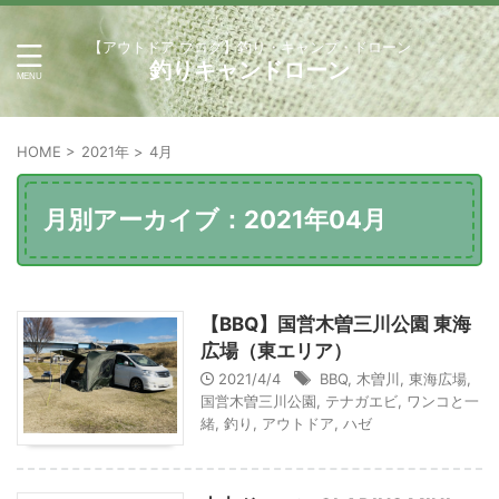
【アウトドア ブログ】釣り・キャンプ・ドローン
釣りキャンドローン
HOME
>
2021年
>
4月
月別アーカイブ：2021年04月
【BBQ】国営木曽三川公園 東海
広場（東エリア）
2021/4/4
BBQ
,
木曽川
,
東海広場
,
国営木曽三川公園
,
テナガエビ
,
ワンコと一
緒
,
釣り
,
アウトドア
,
ハゼ