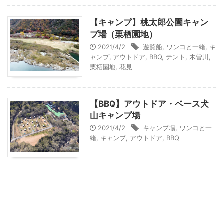
【キャンプ】桃太郎公園キャン
プ場（栗栖園地）
2021/4/2
遊覧船
,
ワンコと一緒
,
キ
ャンプ
,
アウトドア
,
BBQ
,
テント
,
木曽川
,
栗栖園地
,
花見
【BBQ】アウトドア・ベース犬
山キャンプ場
2021/4/2
キャンプ場
,
ワンコと一
緒
,
キャンプ
,
アウトドア
,
BBQ