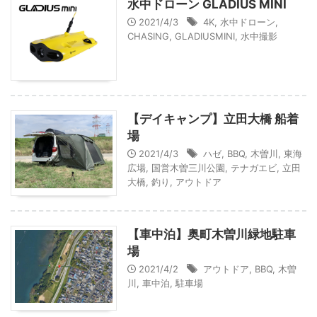
水中ドローン GLADIUS MINI
2021/4/3
4K
,
水中ドローン
,
CHASING
,
GLADIUSMINI
,
水中撮影
【デイキャンプ】立田大橋 船着
場
2021/4/3
ハゼ
,
BBQ
,
木曽川
,
東海
広場
,
国営木曽三川公園
,
テナガエビ
,
立田
大橋
,
釣り
,
アウトドア
【車中泊】奥町木曽川緑地駐車
場
2021/4/2
アウトドア
,
BBQ
,
木曽
川
,
車中泊
,
駐車場