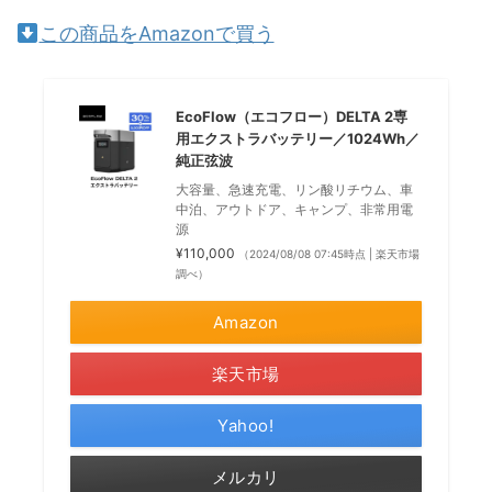
この商品をAmazonで買う
EcoFlow（エコフロー）DELTA 2専
用エクストラバッテリー／1024Wh／
純正弦波
大容量、急速充電、リン酸リチウム、車
中泊、アウトドア、キャンプ、非常用電
源
¥110,000
（2024/08/08 07:45時点 | 楽天市場
調べ）
Amazon
楽天市場
Yahoo!
メルカリ