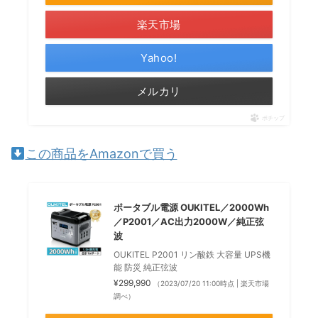
楽天市場
Yahoo!
メルカリ
ポチップ
この商品をAmazonで買う
ポータブル電源 OUKITEL／2000Wh
／P2001／AC出力2000W／純正弦
波
OUKITEL P2001 リン酸鉄 大容量 UPS機
能 防災 純正弦波
¥299,990
（2023/07/20 11:00時点 | 楽天市場
調べ）