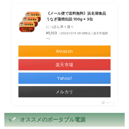
《メール便で送料無料》浜名湖食品
うなぎ蒲焼缶詰 100g × 3缶
にっぽん津々浦々
¥5,103
（2024/12/15 09:28時点 | 楽天市場調
べ）
Amazon
楽天市場
Yahoo!
メルカリ
ポチップ
オススメのポータブル電源