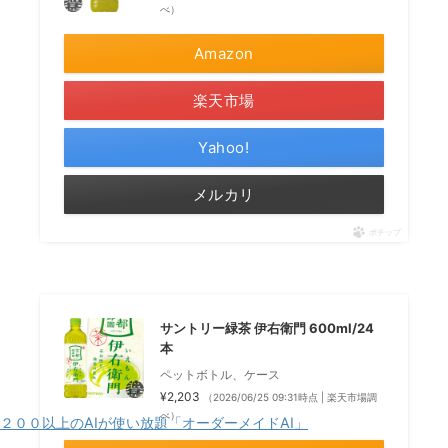
べ）
Amazon
楽天市場
Yahoo!
メルカリ
ポチップ
サントリー緑茶 伊右衛門 600ml/24
本
ペットボトル、ケース
¥2,203
（2026/06/25 09:31時点 | 楽天市場調
べ）
２００以上のAIが使い放題「オーダーメイドAI」