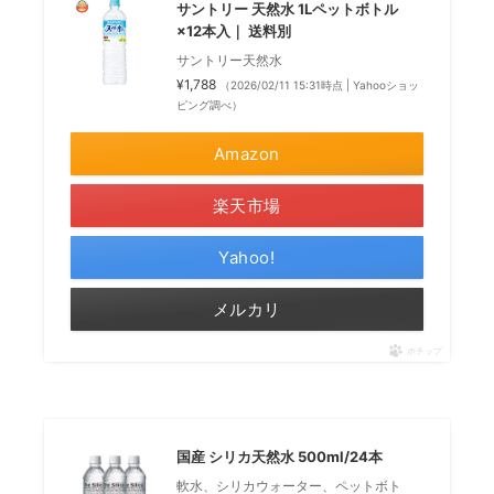
サントリー 天然水 1Lペットボトル
×12本入｜ 送料別
サントリー天然水
¥1,788
（2026/02/11 15:31時点 | Yahooショッ
ピング調べ）
Amazon
楽天市場
Yahoo!
メルカリ
ポチップ
国産 シリカ天然水 500ml/24本
軟水、シリカウォーター、ペットボト