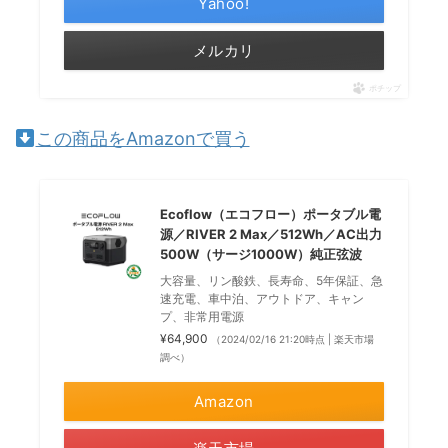
Yahoo!
メルカリ
ポチップ
この商品をAmazonで買う
Ecoflow（エコフロー）ポータブル電
源／RIVER 2 Max／512Wh／AC出力
500W（サージ1000W）純正弦波
大容量、リン酸鉄、長寿命、5年保証、急
速充電、車中泊、アウトドア、キャン
プ、非常用電源
¥64,900
（2024/02/16 21:20時点 | 楽天市場
調べ）
Amazon