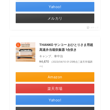
Yahoo!
メルカリ
ポチップ
THANKO サンコー おひとりさま用超
高速弁当箱炊飯器 1合炊き
キャンプ、車中泊
¥4,670
（2023/04/10 01:25時点 | 楽天市場調
べ）
Amazon
楽天市場
Yahoo!