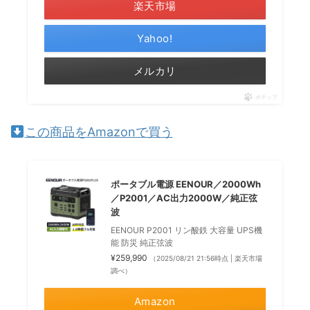
楽天市場
Yahoo!
メルカリ
ポチップ
この商品をAmazonで買う
ポータブル電源 EENOUR／2000Wh
／P2001／AC出力2000W／純正弦
波
EENOUR P2001 リン酸鉄 大容量 UPS機
能 防災 純正弦波
¥259,990
（2025/08/21 21:56時点 | 楽天市場
調べ）
Amazon