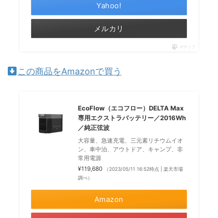
Yahoo!
メルカリ
ポチップ
この商品をAmazonで買う
EcoFlow（エコフロー）DELTA Max
専用エクストラバッテリー／2016Wh
／純正弦波
大容量、急速充電、三元素リチウムイオ
ン、車中泊、アウトドア、キャンプ、非
常用電源
¥119,680
（2023/05/11 16:52時点 | 楽天市場
調べ）
Amazon