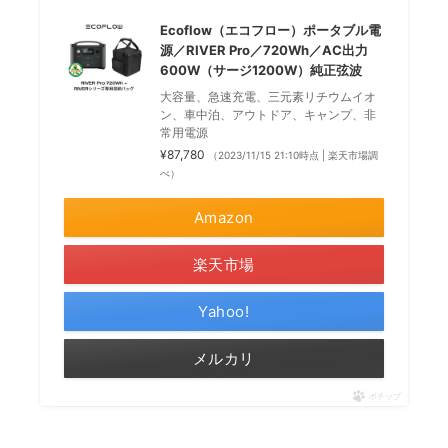
Ecoflow（エコフロー）ポータブル電
源／RIVER Pro／720Wh／AC出力
600W（サージ1200W）純正弦波
大容量、急速充電、三元素リチウムイオ
ン、車中泊、アウトドア、キャンプ、非
常用電源
¥87,780
（2023/11/15 21:10時点 | 楽天市場調
べ）
Amazon
楽天市場
Yahoo!
メルカリ
ポチップ