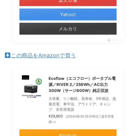
楽天市場
Yahoo!
メルカリ
ポチップ
この商品をAmazonで買う
Ecoflow（エコフロー）ポータブル電
源／RIVER 2／256Wh／AC出力
300W（サージ600W）純正弦波
大容量、リン酸鉄、長寿命、5年保証、急
速充電、車中泊、アウトドア、キャン
プ、非常用電源
¥29,900
（2024/08/30 05:51時点 | 楽天市場
調べ）
Amazon