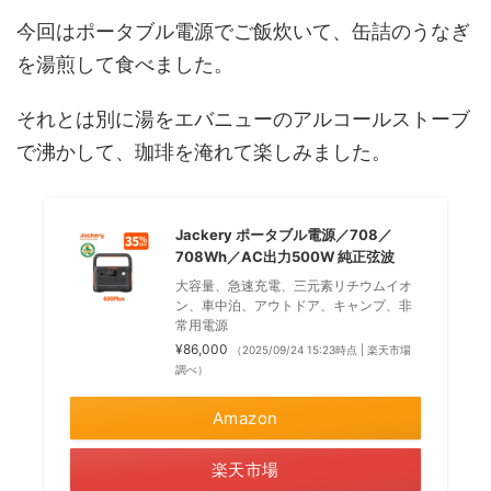
今回はポータブル電源でご飯炊いて、缶詰のうなぎ
を湯煎して食べました。
それとは別に湯をエバニューのアルコールストーブ
で沸かして、珈琲を淹れて楽しみました。
Jackery ポータブル電源／708／
708Wh／AC出力500W 純正弦波
大容量、急速充電、三元素リチウムイオ
ン、車中泊、アウトドア、キャンプ、非
常用電源
¥86,000
（2025/09/24 15:23時点 | 楽天市場
調べ）
Amazon
楽天市場