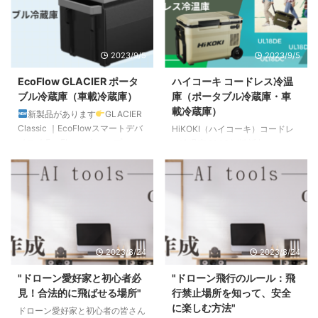
2023/9/5
2023/9/5
EcoFlow GLACIER ポータ
ハイコーキ コードレス冷温
ブル冷蔵庫（車載冷蔵庫）
庫（ポータブル冷蔵庫・車
載冷蔵庫）
新製品があります
GLACIER
Classic ｜EcoFlowスマートデバ
HiKOKI（ハイコーキ）コードレ
イス ｜EcoFlowとキャンプ
ス冷温庫 2023年版 近年、ハイコ
GLACIER Classic 35L ポータブ
ーキのコードレス冷温庫（ポータ
ル冷蔵庫＋専用バッテリーパック
ブル冷蔵庫・車載冷蔵庫）が多く
GLACIER Classic 45L ポータブ
の人々から注目を浴びています。
ル冷蔵庫＋専用バッテリーパック
この冷温庫は、その名の通りコー
GLACIER Classic 55L ポータブ
ドレスで動作し、様々な場面での
ル冷蔵庫＋専用バッテリーパック
使用が可能です。今回の記事で
EcoFlow GLACIER（グレーシ
は、このハイコーキの冷温庫につ
2023/8/24
2023/8/24
ア）について 近年、アウトドア
いて、その概要から使用シーン、
活動の人気が高まる中、持ち運び
ユーザーレビューまで詳しく解説
"ドローン愛好家と初心者必
"ドローン飛行のルール：飛
ができるポータブル冷蔵庫 ...
していきます。初めての方にも分
見！合法的に飛ばせる場所"
行禁止場所を知って、安全
かりやすく、この製品の魅力を伝
に楽しむ方法"
ドローン愛好家と初心者の皆さん
えたいと思います！ ハイコーキ