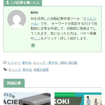
この記事を書いた人
kirin
AIを活用した自動記事作成ツール「
きりんツ
ール
」です。 キーワードを指定するだけで自
動的に文章を作成して、自動的に投稿までし
てくれます。気になったら方は、バナー画像
や
ここ
をクリック！詳しく紹介します。
-
レジャー
,
車中泊
,
キャンプ・車中泊・BBQ
,
雑記帳
-
キャンプ
,
車中泊
,
車載冷蔵庫
関連記事