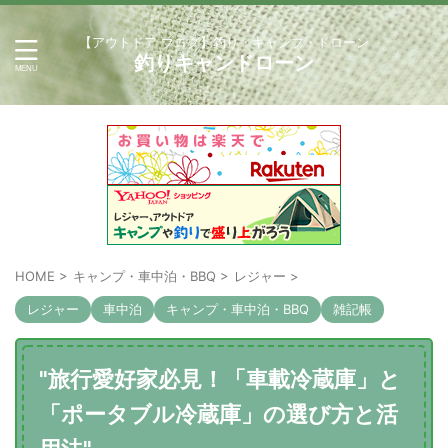
【アウトドア ブログ】釣り・キャンプ・ドローン
釣りキャンドローン
HOME
>
キャンプ・車中泊・BBQ
>
レジャー
>
レジャー
車中泊
キャンプ・車中泊・BBQ
雑記帳
"旅行愛好家必見！「車載冷蔵庫」と
「ポータブル冷蔵庫」の選び方と活