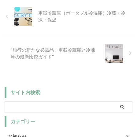
味です。今回は、特に愛知県でお
すすめの堤防釣りスポットをご紹
車載冷蔵庫（ポータブル冷温庫）冷蔵・冷
介します。 愛知県の堤防釣りス
ポット1：名古屋港 まず最初にご
凍・保温
紹介するのは、名古屋港です。
名古屋港は、アクセスが良く、初
心者でも楽しむことができるスポ
ットとして知られています。 こ
こでは、アジやイワシ、タチウオ
"旅行の新たな必需品！車載冷蔵庫と冷凍
...
庫の最新比較ガイド"
サイト内検索
カテゴリー
お知らせ