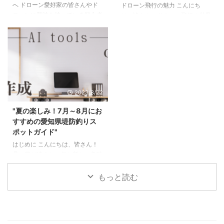
へ ドローン愛好家の皆さんやド
ドローン飛行の魅力 こんにち
コードレス冷温庫の概要 ハイコ
ローンに興味を持っている初心者
は、皆さん。ドローン飛行の世界
ーキの冷温庫とは？ ハイコーキ
の方にとって、合法的にドローン
へようこそ！ドローンは、空から
の冷温庫は、従来の冷 ...
を飛ばせる場所を知ることは重要
の視点を提供し、私たちが世界を
です。この記事では、ドローンを
見る新しい方法を提供します。そ
合法的に飛ばせる場所とその注意
れは、写真撮影、映画制作、レー
点についてついてお話ししたいと
ス、さらには商品配送まで、さま
思います。 まずは以下の画像を
ざまな用途で使用されています。
確認してください。これらの規制
しかし、この新しい趣味に飛び込
2023/8/22
されている場所以外かつ地権者や
む前に、いくつかの重要なルール
管理者の許可が得られる場所で飛
を理解することが重要です。これ
"夏の楽しみ！7月～8月にお
行が可能ということになります。
らのルールは、あなた自身と他の
すすめの愛知県堤防釣りス
飛行禁止空域 飛行空域を問わず
人々の安全を確保し、法律を遵守
ポットガイド"
順守する必要があるルール 合法
するためのものです。 飛行禁止
はじめに こんにちは、皆さん！
的に飛ばせる場所／公共の場所で
区域の理解 ドローンの飛行は、
暑い日が続くと、何か新しい趣味
の飛行 まず、ドローンを飛ば ...
すべての場所で許可されているわ
を始めたくなりませんか？今回
けではありません。特定の地域で
は、そんな皆さんにおすすめした
...
もっと読む
いのが「堤防釣り」です。 堤防
釣りは、初心者でも手軽に楽しむ
ことができ、自然と触れ合いなが
らリラックスできる素晴らしい趣