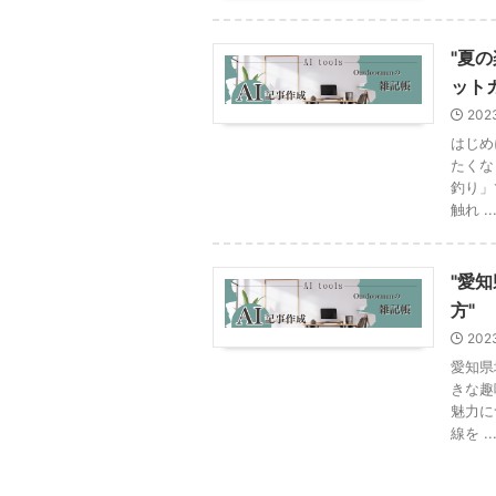
"夏
ット
202
はじめ
たくな
釣り」
触れ ..
"愛
方"
202
愛知県
きな趣
魅力に
線を ..