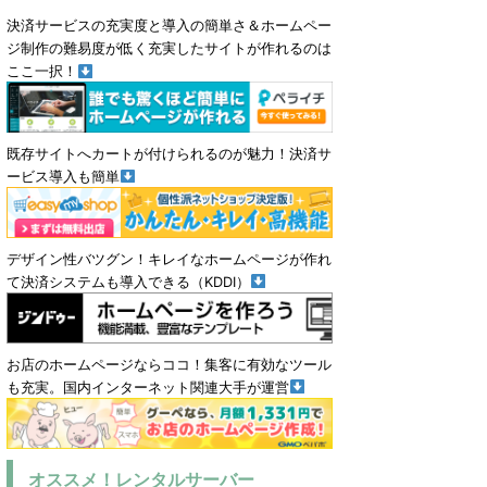
決済サービスの充実度と導入の簡単さ＆ホームペー
ジ制作の難易度が低く充実したサイトが作れるのは
ここ一択！
既存サイトへカートが付けられるのが魅力！決済サ
ービス導入も簡単
デザイン性バツグン！キレイなホームページが作れ
て決済システムも導入できる（KDDI）
お店のホームページならココ！集客に有効なツール
も充実。国内インターネット関連大手が運営
オススメ！レンタルサーバー