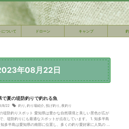
トについて
ドローン
キャンプ
023年08月22日
県で夏の堤防釣りで釣れる魚
3/8/22
釣り
,
釣り場紹介
,
投げ釣り
,
夜釣り
の堤防釣りスポット 愛知県は豊かな自然環境と美しい景色が広が
で、堤防釣りにも最適なスポットが点在しています。 1. 知多半島
 知多半島は愛知県の南部に位置し、多くの釣り愛好家に人気の ...