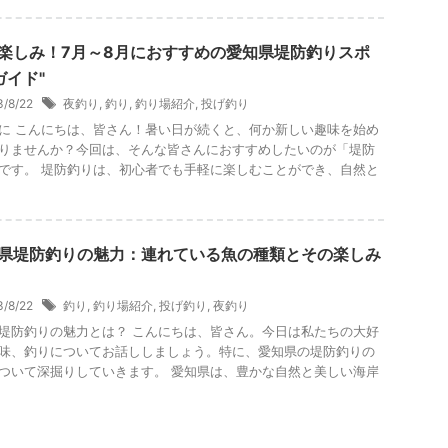
の楽しみ！7月～8月におすすめの愛知県堤防釣りスポ
ガイド"
3/8/22
夜釣り
,
釣り
,
釣り場紹介
,
投げ釣り
に こんにちは、皆さん！暑い日が続くと、何か新しい趣味を始め
りませんか？今回は、そんな皆さんにおすすめしたいのが「堤防
です。 堤防釣りは、初心者でも手軽に楽しむことができ、自然と
.
知県堤防釣りの魅力：連れている魚の種類とその楽しみ
3/8/22
釣り
,
釣り場紹介
,
投げ釣り
,
夜釣り
堤防釣りの魅力とは？ こんにちは、皆さん。今日は私たちの大好
味、釣りについてお話ししましょう。特に、愛知県の堤防釣りの
ついて深掘りしていきます。 愛知県は、豊かな自然と美しい海岸
.