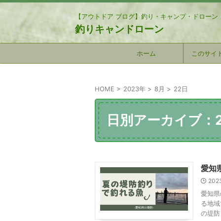
【アウトドア ブログ】釣り・キャンプ・ドローン
釣りキャンドローン
ホーム
このサイ
HOME
>
2023年
>
8月
>
22日
日別アーカイブ：2
愛知
202
愛知県
る地域
の堤防