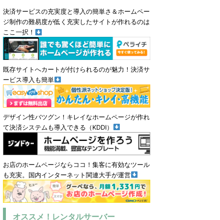
決済サービスの充実度と導入の簡単さ＆ホームペー
ジ制作の難易度が低く充実したサイトが作れるのは
ここ一択！
既存サイトへカートが付けられるのが魅力！決済サ
ービス導入も簡単
デザイン性バツグン！キレイなホームページが作れ
て決済システムも導入できる（KDDI）
お店のホームページならココ！集客に有効なツール
も充実。国内インターネット関連大手が運営
オススメ！レンタルサーバー