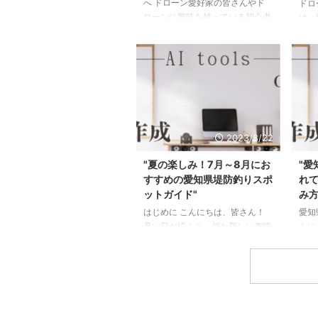
へ ドローン愛好家の皆さんやド
ドロ
ローンに興味を持っている初心者
は、
の方にとって、合法的にドローン
へよ
を飛ばせる場所を知ることは重要
の視
です。この記事では、ドローンを
見る
合法的に飛ばせる場所とその注意
れは
点についてついてお話ししたいと
ス、
思います。 まずは以下の画像を
ざま
確認してください。これらの規制
しか
されている場所以外かつ地権者や
む前
2023/8/22
管理者の許可が得られる場所で飛
を理
行が可能ということになります。
らの
"夏の楽しみ！7月～8月にお
"愛
飛行禁止空域 飛行空域を問わず
人々
すすめの愛知県堤防釣りスポ
れ
順守する必要があるルール 合法
する
ットガイド"
み方
的に飛ばせる場所／公共の場所で
区域
はじめに こんにちは、皆さん！
愛知
の飛行 まず、ドローンを飛ば ...
すべ
暑い日が続くと、何か新しい趣味
んに
けで
を始めたくなりませんか？今回
の大
...
は、そんな皆さんにおすすめした
話し
いのが「堤防釣り」です。 堤防
堤防
釣りは、初心者でも手軽に楽しむ
てい
ことができ、自然と触れ合いなが
自然
らリラックスできる素晴らしい趣
す。