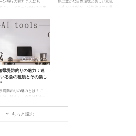
県は豊かな自然環境と美しい景色
ーン飛行の魅力 こんにち
が広がる地域で、堤防釣りにも最
皆さん。ドローン飛行の世界
適なスポットが点在しています。
うこそ！ドローンは、空から
1. 知多半島の堤防 知多半島は愛知
点を提供し、私たちが世界を
県の南部に位置し、多くの釣り愛
新しい方法を提供します。そ
好家に人気のスポットです。特
、写真撮影、映画制作、レー
に、常滑漁港周辺の堤防は夏にな
さらには商品配送まで、さま
るとシーバスやカワハギ、アジな
な用途で使用されています。
どが釣れることで知られていま
し、この新しい趣味に飛び込
す。 2. 三河湾の堤防 三河湾は愛
に、いくつかの重要なルール
2023/8/22
知県の西部に広がる海域で、潮の
解することが重要です。これ
流れが早く魚の回遊が盛んです。
ルールは、あなた自身と他の
知県堤防釣りの魅力：連
ここでは、夏になるとヒラメやマ
の安全を確保し、法律を遵守
ている魚の種類とその楽し
ゴチ、ハマチなどが釣れることが
ためのものです。 飛行禁止
"
あります。特に、豊橋市や岡崎市
の理解 ドローンの飛行は、
県堤防釣りの魅力とは？ こ
周辺の堤防は釣り人に ...
ての場所で許可されているわ
ちは、皆さん。今日は私たち
はありません。特定の地域で
好きな趣味、釣りについてお
しましょう。特に、愛知県の
もっと読む
釣りの魅力について深掘りし
きます。 愛知県は、豊かな
と美しい海岸線を持つ地域で
その中でも、堤防釣りは特に