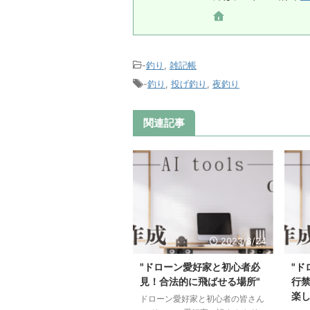
-
釣り
,
雑記帳
-
釣り
,
投げ釣り
,
夜釣り
関連記事
2023/8/24
"ドローン愛好家と初心者必
"ド
見！合法的に飛ばせる場所"
行
楽し
ドローン愛好家と初心者の皆さん